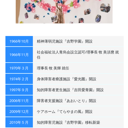
1966年10月
精神薄弱児施設『吉野学園』開設
社会福祉法人青烏会設立認可/理事長 牧 美須麿 就
1966年11月
任
1970年３月
理事長 牧 美輝 就任
1974年２月
身体障害者療護施設『愛光圏』開設
1997年９月
知的障害者更生施設『吉田愛青園』開設
2006年11月
障害者支援施設『あおいとり』開設
2009年12月
ケアホーム『てらやまの風』開設
2010年５月
知的障害児施設『吉野学園』移転新築